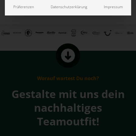
Präferenzen
Datenschutzerklärung
Impressum
Worauf wartest Du noch?
Gestalte mit uns dein
nachhaltiges
Teamoutfit!