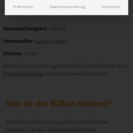
zentrale Rolle – von einheitlichen Laufshirts bis hin zu
Präferenzen
Datenschutzerklärung
Impressum
nachhaltigen Materialien und einer zuverlässigen Lieferung.
Veranstaltungsort:
Koblenz
Veranstalter:
B2Run Koblenz
Distanz:
5,4 km
Aktuelle Termine und organisatorische Details findest du im
Firmenlaufkalender
oder direkt beim Veranstalter.
Was ist der B2Run Koblenz?
Der B2Run Koblenz ist ein jährlich stattfindender
Firmenlauf, an dem Unternehmen mit ihren