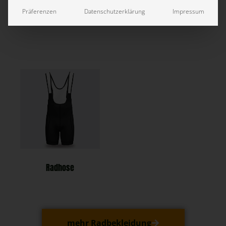
Präferenzen
Datenschutzerklärung
Impressum
Radtrikot Race Pro
Radtrikot Club
Radhose
mehr Radbekleidung