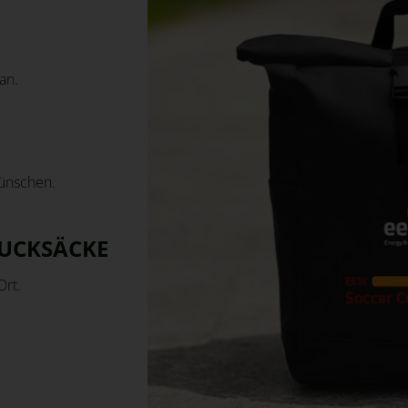
an.
Wünschen.
RUCKSÄCKE
Ort.