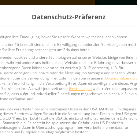
Konfigurator
Datenschutz-Präferenz
ufshirts
Vereins-Teamausstattung
Firmenkleidung
ötigen Ihre Einwilligung, bevor Sie unsere Website weiter besuchen können.
e unter 16 Jahre alt sind und Ihre Einwilligung zu optionalen Services geben möch
Sie Ihre Erziehungsberechtigten um Erlaubnis bitten.
rwenden Cookies und andere Technologien auf unserer Website. Einige von ihnen 
ell, während andere uns helfen, diese Website und Ihre Erfahrung zu verbessern.
nbezogene Daten können verarbeitet werden (z. B. IP-Adressen), z. B. für
lisierte Anzeigen und Inhalte oder die Messung von Anzeigen und Inhalten.
Weite
ationen über die Verwendung Ihrer Daten finden Sie in unserer
Datenschutzerklär
 keine Verpflichtung, in die Verarbeitung Ihrer Daten einzuwilligen, um dieses Ang
CKEN FÜR DEINE FIRMA
.
Sie können Ihre Auswahl jederzeit unter
Einstellungen
widerrufen oder anpassen
n Sie, dass aufgrund individueller Einstellungen möglicherweise nicht alle Funkti
site verfügbar sind.
Services verarbeiten personenbezogene Daten in den USA. Mit Ihrer Einwilligung z
it? Unsere bedruckbaren
 dieser Services willigen Sie auch in die Verarbeitung Ihrer Daten in den USA gem
tem PET! Lasse Deine
Rucksäcke
lit. a GDPR ein. Der EuGH stuft die USA als ein Land mit unzureichendem Datensch
eundliche Corporate Fashion und
U-Standards ein. Es besteht beispielsweise die Gefahr, dass US-Behörden
enbezogene Daten in Überwachungsprogrammen verarbeiten, ohne dass für
erinnen und Europäer eine Klagemöglichkeit besteht.