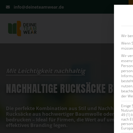
info@deineteamwear.de
Firmenla
Wir ben
Wenn Si
müssen 
Wir ve
essenzi
Persone
Mit Leichtigkeit nachhaltig
persona
Inform
besteht
NACHHALTIGE RUCKSÄCKE BEDRU
nutzen
beachte
der Web
Einige 
Die perfekte Kombination aus Stil und Nachhaltigke
Nutzung
Rucksäcke aus hochwertiger Baumwolle oder recycel
49 (1) 
bedrucken
– Ideal für Firmen, die Wert auf umweltfr
nach E
person
effektives Branding legen.
Europä