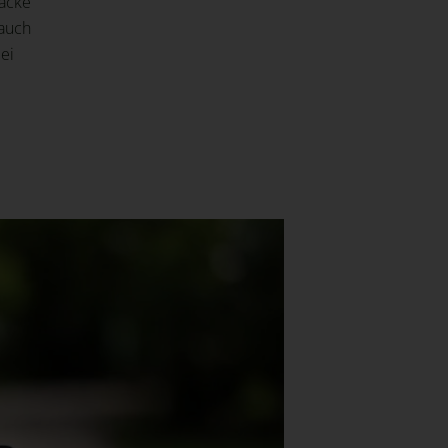
säcke
 auch
ei