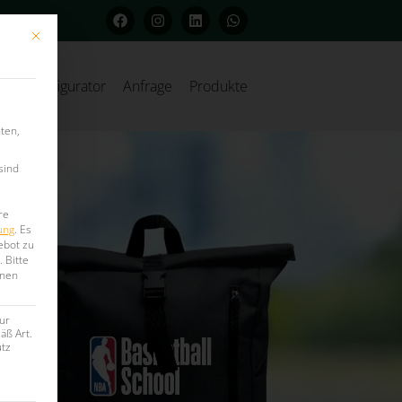
Mit diesem Button wird der Dialog geschlossen. Seine Funktionalität ist iden
Konfigurator
Anfrage
Produkte
ten,
sind
re
ung
.
Es
ebot zu
.
Bitte
onen
ur
äß Art.
utz