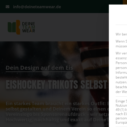
info@deineteamwear.de
Firmenla
Wir ben
Wenn Si
müssen 
Wir ve
essenzi
Persone
Dein Design auf dem Eis
persona
Inform
besteht
EISHOCKEY TRIKOTS SELBST GES
nutzen
beachte
der Web
Einige 
Ein starkes Team braucht ein starkes Outfit: Bei uns
Nutzung
selbst gestalten
und Deinem Verein so einen einzigart
49 (1) 
Vereinslogo bis Sponsorenaufdruck – wir setzen Deine
nach E
person
Hochwertig, nachhaltig und exakt auf Deine Bedürfni
Europä