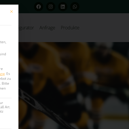
Mit diesem Button wird der Dialog geschlossen. Seine Funktionalität ist iden
Konfigurator
Anfrage
Produkte
ten,
sind
re
ung
.
Es
ebot zu
.
Bitte
onen
ur
äß Art.
utz