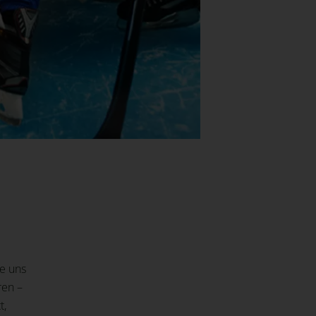
ke uns
ren –
t,