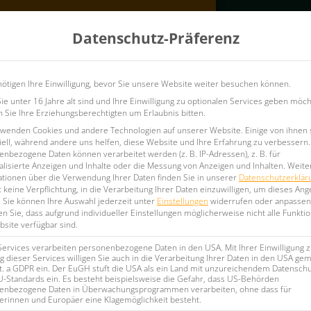
Konfigurator
Datenschutz-Präferenz
ufshirts
Vereins-Teamausstattung
Firmenkleidung
ötigen Ihre Einwilligung, bevor Sie unsere Website weiter besuchen können.
e unter 16 Jahre alt sind und Ihre Einwilligung zu optionalen Services geben möch
Sie Ihre Erziehungsberechtigten um Erlaubnis bitten.
rwenden Cookies und andere Technologien auf unserer Website. Einige von ihnen 
ell, während andere uns helfen, diese Website und Ihre Erfahrung zu verbessern.
nbezogene Daten können verarbeitet werden (z. B. IP-Adressen), z. B. für
lisierte Anzeigen und Inhalte oder die Messung von Anzeigen und Inhalten.
Weite
ationen über die Verwendung Ihrer Daten finden Sie in unserer
Datenschutzerklär
 keine Verpflichtung, in die Verarbeitung Ihrer Daten einzuwilligen, um dieses Ang
TALTEN
.
Sie können Ihre Auswahl jederzeit unter
Einstellungen
widerrufen oder anpassen
n Sie, dass aufgrund individueller Einstellungen möglicherweise nicht alle Funkti
site verfügbar sind.
Services verarbeiten personenbezogene Daten in den USA. Mit Ihrer Einwilligung z
 kannst Du
Eishockey Trikots
 dieser Services willigen Sie auch in die Verarbeitung Ihrer Daten in den USA gem
igen Look verleihen. Von
lit. a GDPR ein. Der EuGH stuft die USA als ein Land mit unzureichendem Datensch
 Ideen professionell um.
U-Standards ein. Es besteht beispielsweise die Gefahr, dass US-Behörden
enbezogene Daten in Überwachungsprogrammen verarbeiten, ohne dass für
sse zugeschnitten.
erinnen und Europäer eine Klagemöglichkeit besteht.