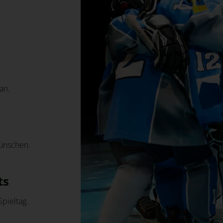
an.
Wünschen.
ts
pieltag.