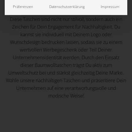
Hergestellt aus 100 % Bio-Baumwolle, verbinden sie
Präferenzen
Datenschutzerklärung
Impressum
umweltfreundliches Design mit hoher Funktionalität.
Diese Taschen sind nicht nur stilvoll, sondern auch ein
Zeichen für Dein Engagement für Nachhaltigkeit. Du
kannst sie individuell mit Deinem Logo oder
Wunschdesign bedrucken lassen, sodass sie zu einem
wertvollen Werbegeschenk oder Teil Deiner
Unternehmensidentität werden. Durch den Einsatz
dieser Baumwolltaschen trägst Du aktiv zum
Umweltschutz bei und stärkst gleichzeitig Deine Marke.
Wähle unsere nachhaltigen Taschen und präsentiere Dein
Unternehmen auf eine verantwortungsvolle und
modische Weise!