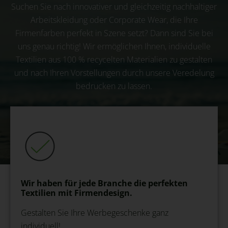
Suchen Sie nach innovativer und gleichzeitig nachhaltiger
Arbeitskleidung oder Corporate Wear, die Ihre
Firmenfarben perfekt in Szene setzt? Dann sind Sie bei
uns genau richtig! Wir ermöglichen Ihnen, individuelle
Textilien aus 100 % recycelten Materialien zu gestalten
und nach Ihren Vorstellungen durch unsere Veredelung
bedrucken zu lassen.
Wir haben für jede Branche die perfekten
Textilien mit Firmendesign.
Gestalten Sie Ihre Werbegeschenke ganz
individuell!