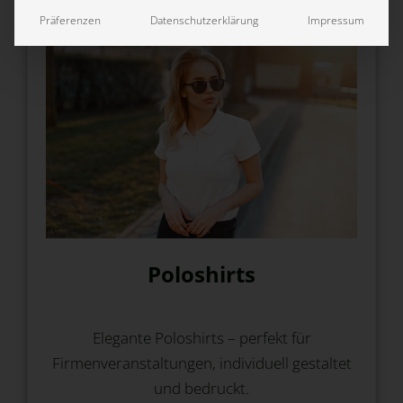
Präferenzen
Datenschutzerklärung
Impressum
Poloshirts
Elegante Poloshirts – perfekt für
Firmenveranstaltungen, individuell gestaltet
und bedruckt.