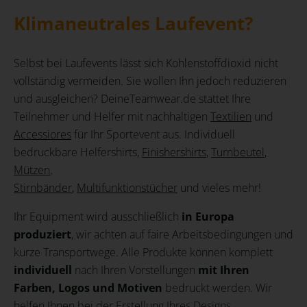
Klimaneutrales Laufevent?
Selbst bei Laufevents lässt sich Kohlenstoffdioxid nicht
vollständig vermeiden. Sie wollen Ihn jedoch reduzieren
und ausgleichen? DeineTeamwear.de stattet Ihre
Teilnehmer und Helfer mit nachhaltigen
Textilien
und
Accessiores
für Ihr Sportevent aus. Individuell
bedruckbare Helfershirts,
Finishershirts
,
Turnbeutel
,
Mützen
,
Stirnbänder
,
Multifunktionstücher
und vieles mehr!
Ihr Equipment wird ausschließlich
in Europa
produziert
, wir achten auf faire Arbeitsbedingungen und
kurze Transportwege. Alle Produkte können komplett
individuell
nach Ihren Vorstellungen
mit Ihren
Farben, Logos und Motiven
bedruckt werden. Wir
helfen Ihnen bei der Erstellung Ihres Designs.