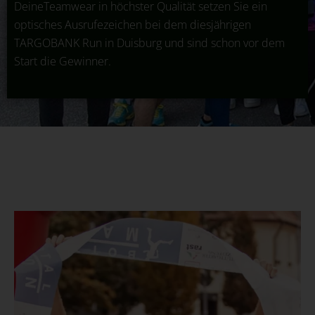
DeineTeamwear in höchster Qualität setzen Sie ein
optisches Ausrufezeichen bei dem diesjährigen
TARGOBANK Run in Duisburg und sind schon vor dem
Start die Gewinner.