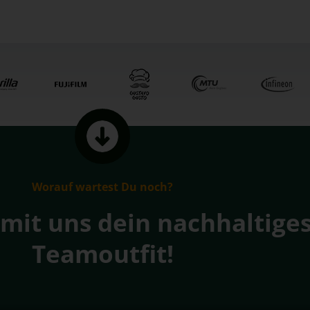
Worauf wartest Du noch?
 mit uns dein nachhaltige
Teamoutfit!