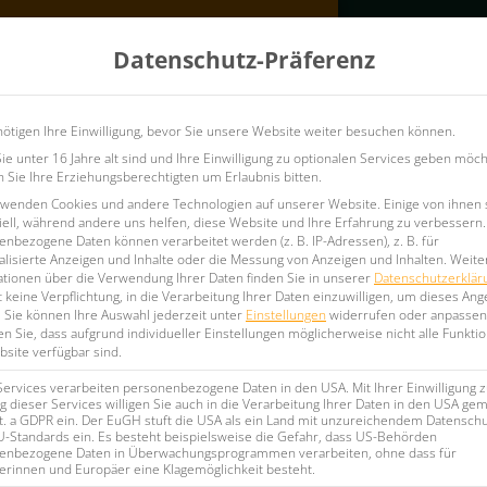
Konfigurator
Datenschutz-Präferenz
ufshirts
Vereins-Teamausstattung
Firmenkleidung
ötigen Ihre Einwilligung, bevor Sie unsere Website weiter besuchen können.
e unter 16 Jahre alt sind und Ihre Einwilligung zu optionalen Services geben möch
Sie Ihre Erziehungsberechtigten um Erlaubnis bitten.
rwenden Cookies und andere Technologien auf unserer Website. Einige von ihnen 
ell, während andere uns helfen, diese Website und Ihre Erfahrung zu verbessern.
nbezogene Daten können verarbeitet werden (z. B. IP-Adressen), z. B. für
t
lisierte Anzeigen und Inhalte oder die Messung von Anzeigen und Inhalten.
Weite
ationen über die Verwendung Ihrer Daten finden Sie in unserer
Datenschutzerklär
 keine Verpflichtung, in die Verarbeitung Ihrer Daten einzuwilligen, um dieses Ang
.
Sie können Ihre Auswahl jederzeit unter
Einstellungen
widerrufen oder anpassen
n Sie, dass aufgrund individueller Einstellungen möglicherweise nicht alle Funkti
site verfügbar sind.
Services verarbeiten personenbezogene Daten in den USA. Mit Ihrer Einwilligung z
stsein, mit unserer
 dieser Services willigen Sie auch in die Verarbeitung Ihrer Daten in den USA gem
 besticken
– ganz individuell für
lit. a GDPR ein. Der EuGH stuft die USA als ein Land mit unzureichendem Datensch
U-Standards ein. Es besteht beispielsweise die Gefahr, dass US-Behörden
enbezogene Daten in Überwachungsprogrammen verarbeiten, ohne dass für
erinnen und Europäer eine Klagemöglichkeit besteht.