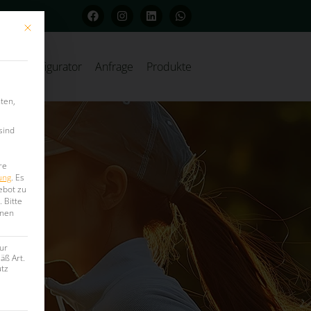
Mit diesem Button wird der Dialog geschlossen. Seine Funktionalität ist iden
Konfigurator
Anfrage
Produkte
ten,
sind
re
ung
.
Es
ebot zu
.
Bitte
onen
ur
äß Art.
utz