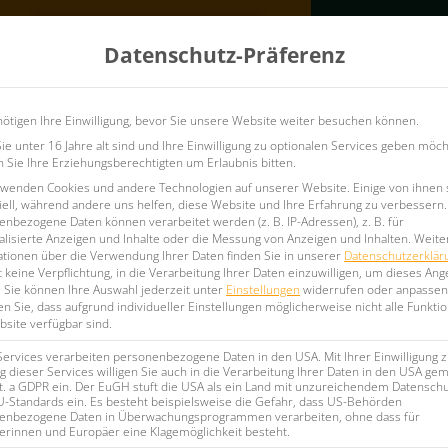
Konfigurator
Datenschutz-Präferenz
ötigen Ihre Einwilligung, bevor Sie unsere Website weiter besuchen können.
ufshirts
Vereins-Teamausstattung
Firmenkleidung
e unter 16 Jahre alt sind und Ihre Einwilligung zu optionalen Services geben möch
Sie Ihre Erziehungsberechtigten um Erlaubnis bitten.
rwenden Cookies und andere Technologien auf unserer Website. Einige von ihnen 
ell, während andere uns helfen, diese Website und Ihre Erfahrung zu verbessern.
nbezogene Daten können verarbeitet werden (z. B. IP-Adressen), z. B. für
lisierte Anzeigen und Inhalte oder die Messung von Anzeigen und Inhalten.
Weite
ationen über die Verwendung Ihrer Daten finden Sie in unserer
Datenschutzerklär
SPORTBEUTEL ECO
 keine Verpflichtung, in die Verarbeitung Ihrer Daten einzuwilligen, um dieses Ang
.
Sie können Ihre Auswahl jederzeit unter
Einstellungen
widerrufen oder anpassen
n Sie, dass aufgrund individueller Einstellungen möglicherweise nicht alle Funkti
Laufaccessoires
site verfügbar sind.
Services verarbeiten personenbezogene Daten in den USA. Mit Ihrer Einwilligung z
 dieser Services willigen Sie auch in die Verarbeitung Ihrer Daten in den USA gem
lit. a GDPR ein. Der EuGH stuft die USA als ein Land mit unzureichendem Datensch
Jetzt anf
U-Standards ein. Es besteht beispielsweise die Gefahr, dass US-Behörden
enbezogene Daten in Überwachungsprogrammen verarbeiten, ohne dass für
erinnen und Europäer eine Klagemöglichkeit besteht.