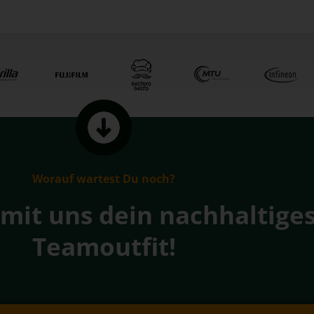
Worauf wartest Du noch?
 mit uns dein nachhaltige
Teamoutfit!