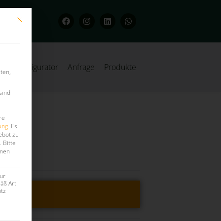
Mit diesem Button wird der Dialog geschlossen. Seine Funktionalität ist iden
Konfigurator
Anfrage
Produkte
ten,
sind
re
ung
.
Es
ebot zu
.
Bitte
onen
ur
äß Art.
utz
ragen