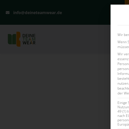
info@deineteamwear.de
Wir ben
Firmenla
Wenn Si
müssen 
Wir ve
essenzi
Persone
persona
Inform
besteht
nutzen
beachte
der Web
Einige 
Nutzung
49 (1) 
nach E
person
Europä