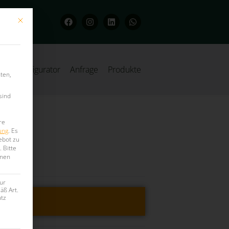
Mit diesem Button wird der Dialog geschlossen. Seine Funktionalität ist iden
Konfigurator
Anfrage
Produkte
ten,
sind
re
ung
.
Es
ebot zu
.
Bitte
onen
ur
äß Art.
utz
ragen