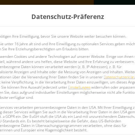
Konfigurator
Datenschutz-Präferenz
ötigen Ihre Einwilligung, bevor Sie unsere Website weiter besuchen können.
ufshirts
Vereins-Teamausstattung
Firmenkleidung
e unter 16 Jahre alt sind und Ihre Einwilligung zu optionalen Services geben möch
Sie Ihre Erziehungsberechtigten um Erlaubnis bitten.
rwenden Cookies und andere Technologien auf unserer Website. Einige von ihnen 
ell, während andere uns helfen, diese Website und Ihre Erfahrung zu verbessern.
nbezogene Daten können verarbeitet werden (z. B. IP-Adressen), z. B. für
lisierte Anzeigen und Inhalte oder die Messung von Anzeigen und Inhalten.
Weite
ationen über die Verwendung Ihrer Daten finden Sie in unserer
Datenschutzerklär
SWEATSHIRT BATIAN
 keine Verpflichtung, in die Verarbeitung Ihrer Daten einzuwilligen, um dieses Ang
.
Sie können Ihre Auswahl jederzeit unter
Einstellungen
widerrufen oder anpassen
n Sie, dass aufgrund individueller Einstellungen möglicherweise nicht alle Funkti
Sweatshirts und Hoodies
site verfügbar sind.
Services verarbeiten personenbezogene Daten in den USA. Mit Ihrer Einwilligung z
 dieser Services willigen Sie auch in die Verarbeitung Ihrer Daten in den USA gem
lit. a GDPR ein. Der EuGH stuft die USA als ein Land mit unzureichendem Datensch
Jetzt anf
U-Standards ein. Es besteht beispielsweise die Gefahr, dass US-Behörden
enbezogene Daten in Überwachungsprogrammen verarbeiten, ohne dass für
erinnen und Europäer eine Klagemöglichkeit besteht.