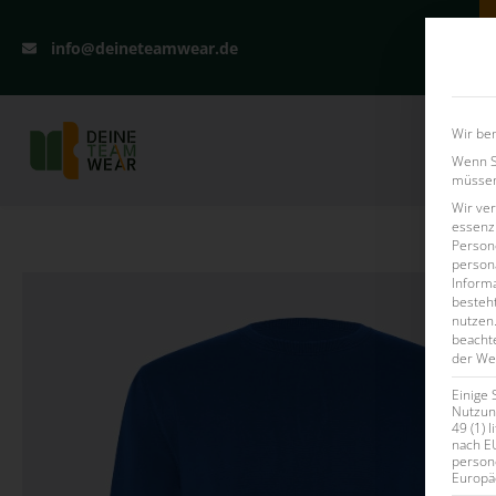
info@deineteamwear.de
Wir ben
Firmenla
Wenn Si
müssen 
Wir ve
essenzi
Persone
persona
Inform
besteht
nutzen
beachte
der Web
Einige 
Nutzung
49 (1) 
nach E
person
Europä